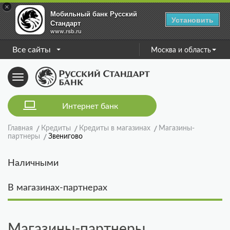
×
Мобильный банк Русский
Установить
Стандарт
www.rsb.ru
Все сайты
Москва и область
Toggle
navigation
Интернет банк
Главная
Кредиты
Кредиты в магазинах
Магазины-
партнеры
Звенигово
Наличными
В магазинах-партнерах
Магазины-партнеры