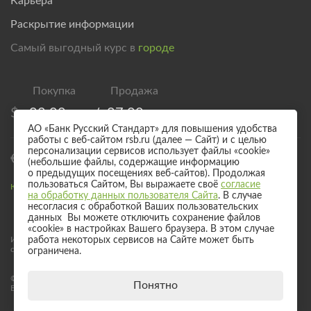
Карьера
Раскрытие информации
Самый выгодный курс в
городе
$
82,00
/
87,00
АО «Банк Русский Стандарт» для повышения удобства
работы с веб-сайтом rsb.ru (далее — Сайт) и с целью
персонализации сервисов использует файлы «cookie»
€
94,00
/
99,00
(небольшие файлы, содержащие информацию
о предыдущих посещениях веб-сайтов). Продолжая
пользоваться Сайтом, Вы выражаете своё
согласие
Курс валют для безналичного обмена
на обработку данных пользователя Сайта
. В случае
несогласия с обработкой Ваших пользовательских
данных Вы можете отключить сохранение файлов
«cookie» в настройках Вашего браузера. В этом случае
Информация о процентных ставках по договорам банковского вклада
работа некоторых сервисов на Сайте может быть
с физическими лицами
ограничена.
© 2017 - 2026 АО «Банк Русский Стандарт». Универсальная лицензия
Понятно
Банка России № 2289 выдана бессрочно 04 сентября 2024 года.