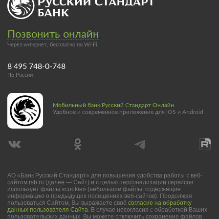
Позвонить онлайн
Через интернет, бесплатно по Wi-Fi
8 495 748-0-748
По России
Мобильный банк Русский Стандарт Онлайн
Удобное и современное приложение для iOS и Android
АО «Банк Русский Стандарт» для повышения удобства работы с веб-
сайтом rsb.ru (далее — Сайт) и с целью персонализации сервисов
использует файлы «cookie» (небольшие файлы, содержащие
информацию о предыдущих посещениях веб-сайтов). Продолжая
пользоваться Сайтом, Вы выражаете своё
согласие на обработку
данных пользователя Сайта
. В случае несогласия с обработкой Ваших
пользовательских данных Вы можете отключить сохранение файлов