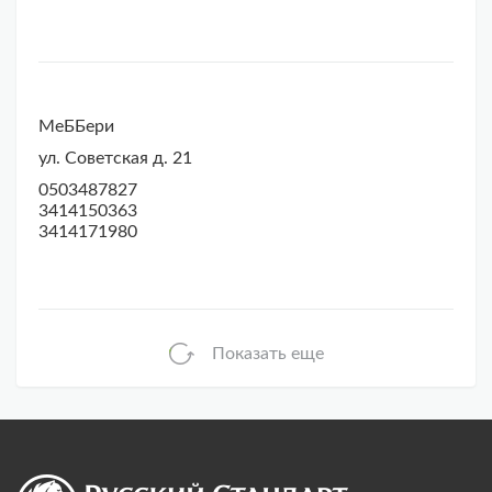
МеББери
ул. Советская д. 21
0503487827
3414150363
3414171980
Показать еще