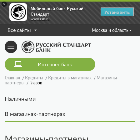
×
Мобильный банк Русский
Установить
Стандарт
www.rsb.ru
Все сайты
Москва и область
Toggle
navigation
Интернет банк
Главная
Кредиты
Кредиты в магазинах
Магазины-
партнеры
Глазов
Наличными
В магазинах-партнерах
Магазины-партнеры