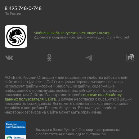
8 495 748-0-748
По России
Мобильный банк Русский Стандарт Онлайн
Удобное и современное приложение для iOS и Android
АО «Банк Русский Стандарт» для повышения удобства работы с веб-
сайтом rsb.ru (далее — Сайт) и с целью персонализации сервисов
использует файлы «cookie» (небольшие файлы, содержащие
информацию о предыдущих посещениях веб-сайтов). Продолжая
пользоваться Сайтом, Вы выражаете своё
согласие на обработку
данных пользователя Сайта
. В случае несогласия с обработкой Ваших
пользовательских данных Вы можете отключить сохранение файлов
«cookie» в настройках Вашего браузера. В этом случае работа
некоторых сервисов на Сайте может быть ограничена.
Вклады в Банке Русский Стандарт застрахованы
в соответствии с законодательством РФ