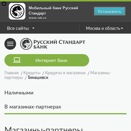
×
Мобильный банк Русский
Установить
Стандарт
www.rsb.ru
Все сайты
Москва и область
Toggle
navigation
Интернет банк
Главная
Кредиты
Кредиты в магазинах
Магазины-
партнеры
Тимашевск
Наличными
В магазинах-партнерах
Магазины-партнеры