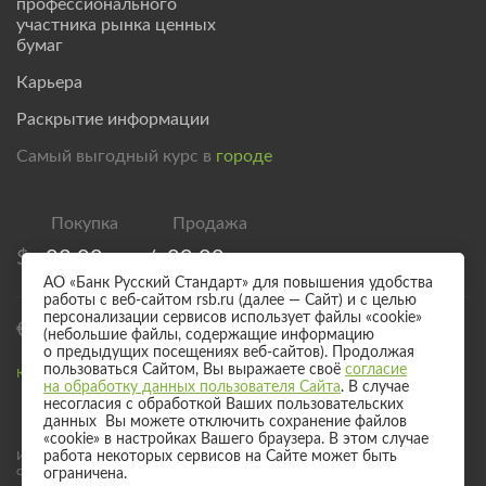
профессионального
участника рынка ценных
бумаг
Карьера
Раскрытие информации
Самый выгодный курс в
городе
$
83,00
/
89,00
АО «Банк Русский Стандарт» для повышения удобства
работы с веб-сайтом rsb.ru (далее — Сайт) и с целью
персонализации сервисов использует файлы «cookie»
€
95,00
/
101,00
(небольшие файлы, содержащие информацию
о предыдущих посещениях веб-сайтов). Продолжая
пользоваться Сайтом, Вы выражаете своё
согласие
Курс валют для безналичного обмена
на обработку данных пользователя Сайта
. В случае
несогласия с обработкой Ваших пользовательских
данных Вы можете отключить сохранение файлов
«cookie» в настройках Вашего браузера. В этом случае
Информация о процентных ставках по договорам банковского вклада
работа некоторых сервисов на Сайте может быть
с физическими лицами
ограничена.