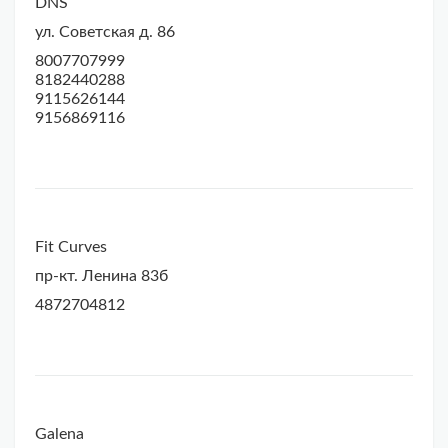
DNS
ул. Советская д. 86
8007707999
8182440288
9115626144
9156869116
Fit Curves
пр-кт. Ленина 83б
4872704812
Galena