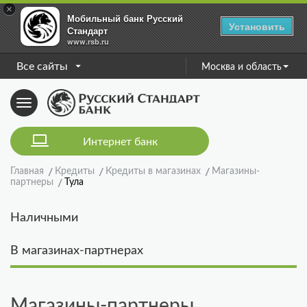
×
Мобильный банк Русский
Установить
Стандарт
www.rsb.ru
Все сайты
Москва и область
Toggle
navigation
Интернет банк
Главная
Кредиты
Кредиты в магазинах
Магазины-
партнеры
Тула
Наличными
В магазинах-партнерах
Магазины-партнеры