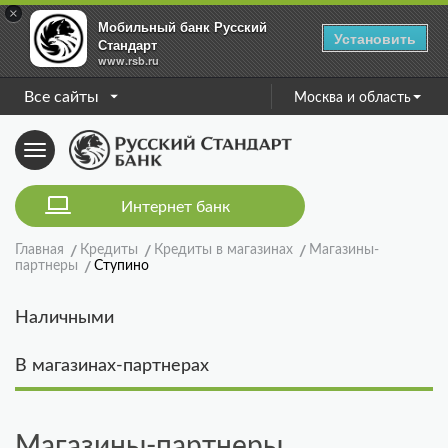
×
Мобильный банк Русский
Установить
Стандарт
www.rsb.ru
Все сайты
Москва и область
Toggle
navigation
Интернет банк
Главная
Кредиты
Кредиты в магазинах
Магазины-
партнеры
Ступино
Наличными
В магазинах-партнерах
Магазины-партнеры