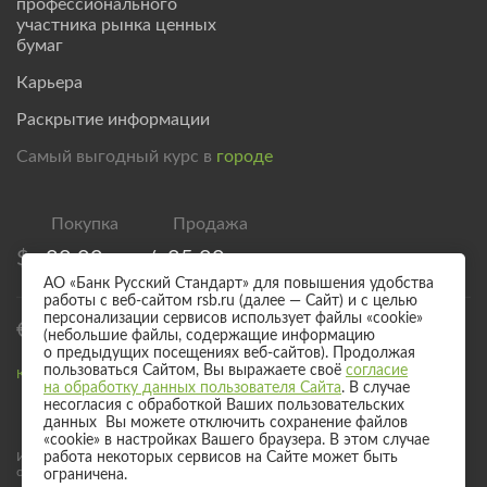
профессионального
участника рынка ценных
бумаг
Карьера
Раскрытие информации
Самый выгодный курс в
городе
$
80,00
/
85,00
АО «Банк Русский Стандарт» для повышения удобства
работы с веб-сайтом rsb.ru (далее — Сайт) и с целью
персонализации сервисов использует файлы «cookie»
€
92,50
/
97,50
(небольшие файлы, содержащие информацию
о предыдущих посещениях веб-сайтов). Продолжая
пользоваться Сайтом, Вы выражаете своё
согласие
Курс валют для безналичного обмена
на обработку данных пользователя Сайта
. В случае
несогласия с обработкой Ваших пользовательских
данных Вы можете отключить сохранение файлов
«cookie» в настройках Вашего браузера. В этом случае
Информация о процентных ставках по договорам банковского вклада
работа некоторых сервисов на Сайте может быть
с физическими лицами
ограничена.