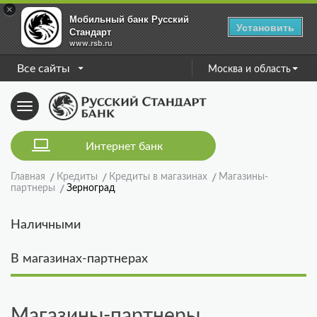
×
Мобильный банк Русский
Установить
Стандарт
www.rsb.ru
Все сайты
Москва и область
Toggle
navigation
Интернет банк
Главная
Кредиты
Кредиты в магазинах
Магазины-
партнеры
Зерноград
Наличными
В магазинах-партнерах
Магазины-партнеры