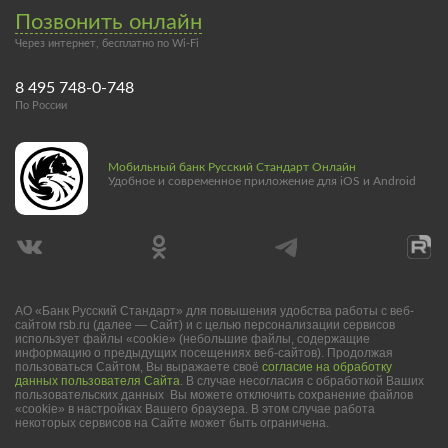
Позвонить онлайн
Через интернет, бесплатно по Wi-Fi
8 495 748-0-748
По России
Мобильный банк Русский Стандарт Онлайн
Удобное и современное приложение для iOS и Android
АО «Банк Русский Стандарт» для повышения удобства работы с веб-
сайтом rsb.ru (далее — Сайт) и с целью персонализации сервисов
использует файлы «cookie» (небольшие файлы, содержащие
информацию о предыдущих посещениях веб-сайтов). Продолжая
пользоваться Сайтом, Вы выражаете своё
согласие на обработку
данных пользователя Сайта
. В случае несогласия с обработкой Ваших
пользовательских данных Вы можете отключить сохранение файлов
«cookie» в настройках Вашего браузера. В этом случае работа
некоторых сервисов на Сайте может быть ограничена.