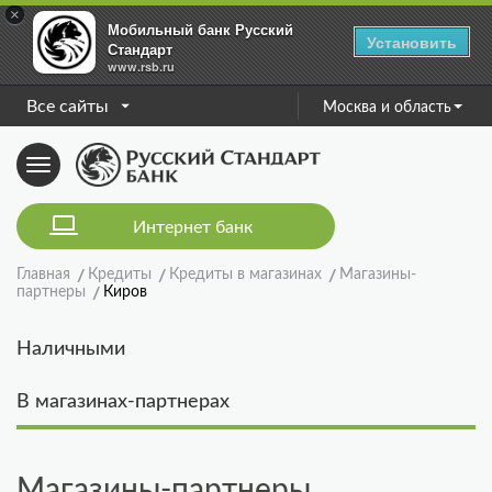
×
Мобильный банк Русский
Установить
Стандарт
www.rsb.ru
Все сайты
Москва и область
Toggle
navigation
Интернет банк
Главная
Кредиты
Кредиты в магазинах
Магазины-
партнеры
Киров
Наличными
В магазинах-партнерах
Магазины-партнеры