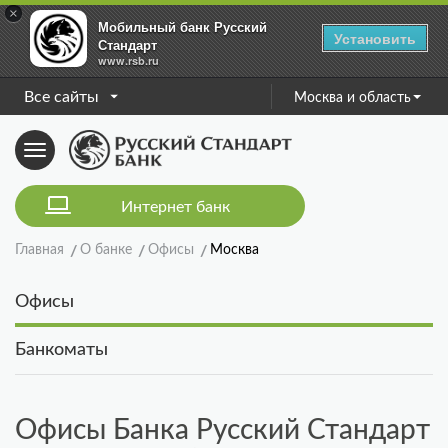
×
Мобильный банк Русский
Установить
Стандарт
www.rsb.ru
Все сайты
Москва и область
Toggle
navigation
Интернет банк
Главная
О банке
Офисы
Москва
Офисы
Банкоматы
Офисы Банка Русский Стандарт