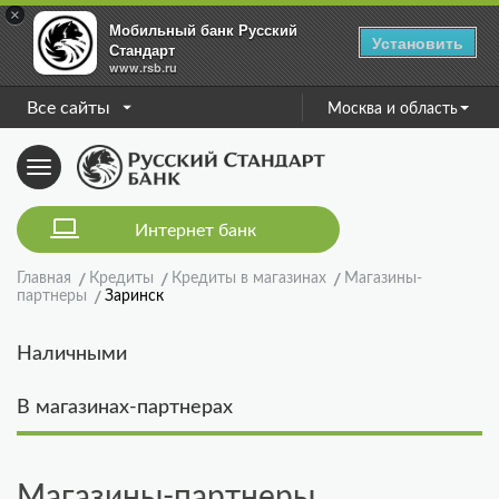
×
Мобильный банк Русский
Установить
Стандарт
www.rsb.ru
Все сайты
Москва и область
Toggle
navigation
Интернет банк
Главная
Кредиты
Кредиты в магазинах
Магазины-
партнеры
Заринск
Наличными
В магазинах-партнерах
Магазины-партнеры