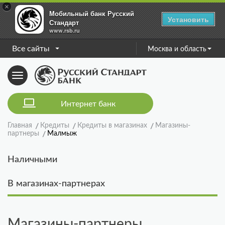
×
Мобильный банк Русский
Установить
Стандарт
www.rsb.ru
Все сайты
Москва и область
Toggle
navigation
Интернет банк
Главная
Кредиты
Кредиты в магазинах
Магазины-
партнеры
Малмыж
Наличными
В магазинах-партнерах
Магазины-партнеры