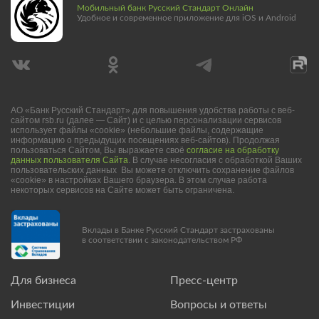
Мобильный банк Русский Стандарт Онлайн
Удобное и современное приложение для iOS и Android
АО «Банк Русский Стандарт» для повышения удобства работы с веб-
сайтом rsb.ru (далее — Сайт) и с целью персонализации сервисов
использует файлы «cookie» (небольшие файлы, содержащие
информацию о предыдущих посещениях веб-сайтов). Продолжая
пользоваться Сайтом, Вы выражаете своё
согласие на обработку
данных пользователя Сайта
. В случае несогласия с обработкой Ваших
пользовательских данных Вы можете отключить сохранение файлов
«cookie» в настройках Вашего браузера. В этом случае работа
некоторых сервисов на Сайте может быть ограничена.
Вклады в Банке Русский Стандарт застрахованы
в соответствии с законодательством РФ
Для бизнеса
Пресс-центр
Инвестиции
Вопросы и ответы