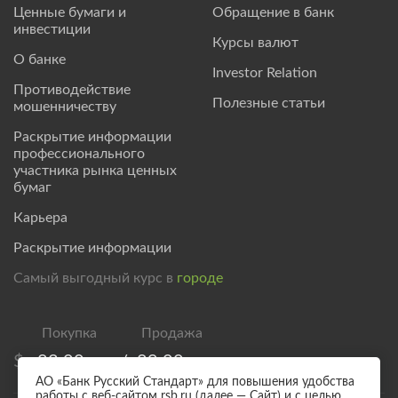
Ценные бумаги и
Обращение в банк
инвестиции
Курсы валют
О банке
Investor Relation
Противодействие
Полезные статьи
мошенничеству
Раскрытие информации
профессионального
участника рынка ценных
бумаг
Карьера
Раскрытие информации
Самый выгодный курс в
городе
$
83,00
/
89,00
АО «Банк Русский Стандарт» для повышения удобства
работы с веб-сайтом rsb.ru (далее — Сайт) и с целью