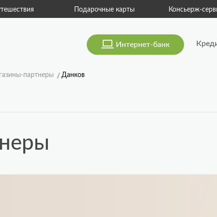
тешествия
Подарочные карты
Консьерж-серв
Кред
Интернет-банк
газины-партнеры
Данков
тнеры