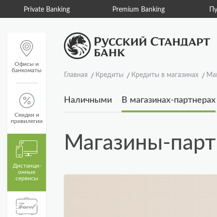
Private Banking
Premium Banking
Пу
Офисы и
банкоматы
Главная
Кредиты
Кредиты в магазинах
Ма
Наличными
В магазинах-партнерах
Скидки и
привилегии
Магазины-пар
Дистанци­
онные
сервисы