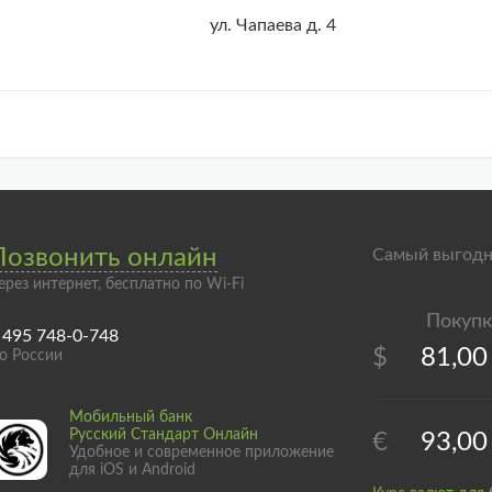
ул. Чапаева д. 4
Позвонить онлайн
Самый выгодн
ерез интернет, бесплатно по Wi-Fi
 495 748-0-748
$
81,00
о России
Мобильный банк
Русский Стандарт Онлайн
€
93,00
Удобное и современное приложение
для iOS и Android