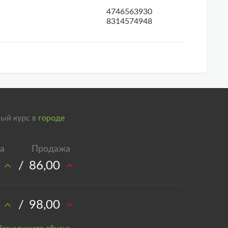
4746563930
8314574948
ый курс в
городе
/
86,00
/
98,00