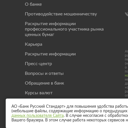
О банке
Противодействие мошенничеству
Раскрытие информации
профессионального участника рынка
ценных бумаг
Карьера
А
Раскрытие информации
р
п
(
Пресс-центр
о
п
Вопросы и ответы
н
н
Обращение в банк
д
«
р
Курсы валют
о
Investor Relation
АО «Банк Русский Стандарт» для повышения удобства работы с
(небольшие файлы, содержащие информацию о предыдущих п
Полезные статьи
данных пользователя Сайта
. В случае несогласия с обработ
Вашего браузера. В этом случае работа некоторых сервисов 