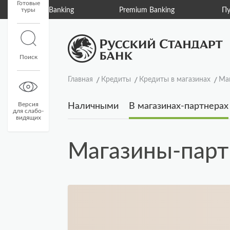
Готовые
туры
Private Banking
Premium Banking
Пу
Поиск
Главная
Кредиты
Кредиты в магазинах
Ма
Версия
Наличными
В магазинах-партнерах
для слабо-
видящих
Магазины-пар