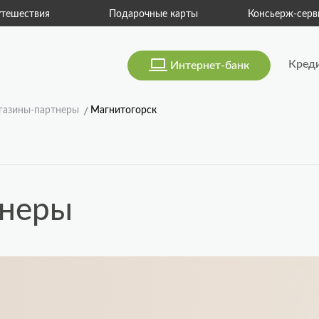
тешествия
Подарочные карты
Консьерж-серв
Кред
Интернет-банк
газины-партнеры
Магнитогорск
тнеры