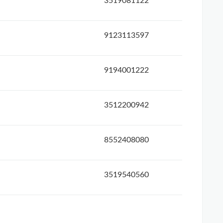
3519081122
9123113597
9194001222
3512200942
8552408080
3519540560