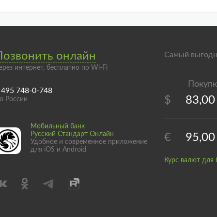
Позвонить онлайн
Самый выгодн
ерез интернет, бесплатно по Wi-Fi
 495 748-0-748
$
83,00
о России
Мобильный банк
Русский Стандарт Онлайн
€
95,00
Удобное и современное приложение
для iOS и Android
Курс валют для 