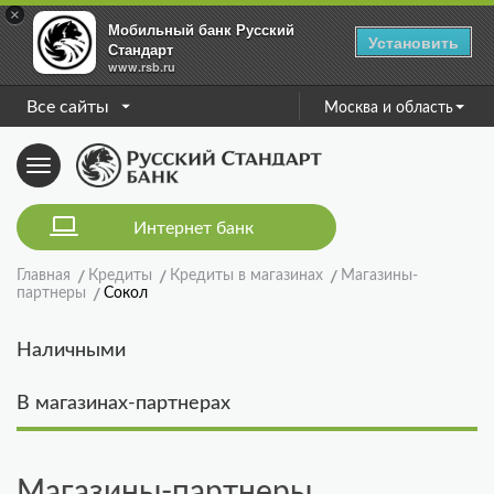
×
Мобильный банк Русский
Установить
Стандарт
www.rsb.ru
Все сайты
Москва и область
Toggle
navigation
Интернет банк
Главная
Кредиты
Кредиты в магазинах
Магазины-
партнеры
Сокол
Наличными
В магазинах-партнерах
Магазины-партнеры