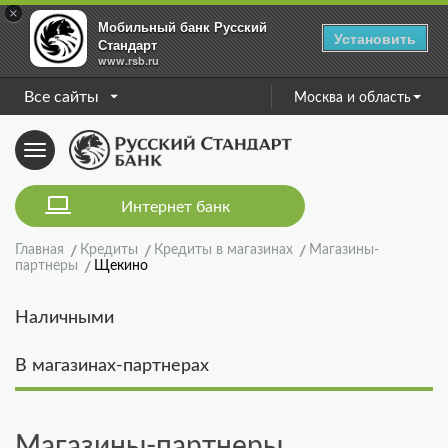
×
Мобильный банк Русский
Установить
Стандарт
www.rsb.ru
Все сайты
Москва и область
Toggle
navigation
Интернет банк
Главная
Кредиты
Кредиты в магазинах
Магазины-
партнеры
Щекино
Наличными
В магазинах-партнерах
Магазины-партнеры