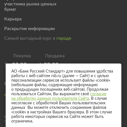
участника рынка ценных
бумаг
Карьера
Раскрытие информации
Самый выгодный курс в
городе
$
83,00
/
89,00
АО «Банк Русский Стандарт» для повышения удобства
работы с веб-сайтом rsb.ru (далее — Сайт) и с целью
персонализации сервисов использует файлы «cookie»
€
95,00
/
101,00
(небольшие файлы, содержащие информацию
о предыдущих посещениях веб-сайтов). Продолжая
пользоваться Сайтом, Вы выражаете своё
согласие
Курс валют для безналичного обмена
на обработку данных пользователя Сайта
. В случае
несогласия с обработкой Ваших пользовательских
данных Вы можете отключить сохранение файлов
«cookie» в настройках Вашего браузера. В этом случае
Информация о процентных ставках по договорам банковского вклада
работа некоторых сервисов на Сайте может быть
с физическими лицами
ограничена.