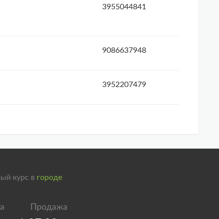
3955044841
9086637948
3952207479
ый курс в
городе