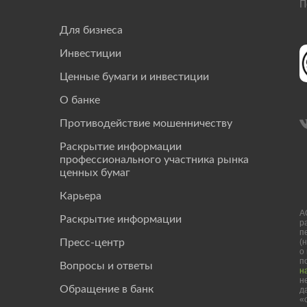
П
Для бизнеса
Инвестиции
Ценные бумаги и инвестиции
О банке
Противодействие мошенничеству
Раскрытие информации
профессионального участника рынка
ценных бумаг
Карьера
А
Раскрытие информации
р
п
(
Пресс-центр
о
п
Вопросы и ответы
н
н
Обращение в банк
д
«