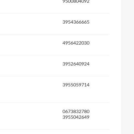
9500804092
3954366665
4956422030
3952640924
3955059714
0673832780
3955042649