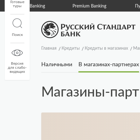
Готовые
туры
Private Banking
Premium Banking
Пу
Поиск
Главная
Кредиты
Кредиты в магазинах
Ма
Версия
Наличными
В магазинах-партнерах
для слабо-
видящих
Магазины-пар