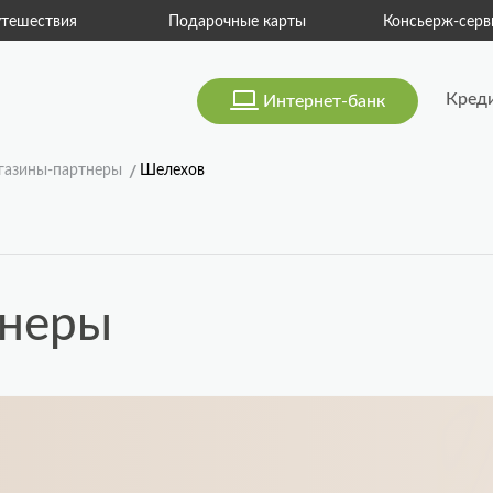
тешествия
Подарочные карты
Консьерж-серв
Кред
Интернет-банк
газины-партнеры
Шелехов
тнеры