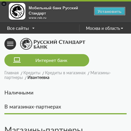
×
Мобильный банк Русский
Установить
Стандарт
www.rsb.ru
Все сайты
Москва и область
Toggle
navigation
Интернет банк
Главная
Кредиты
Кредиты в магазинах
Магазины-
партнеры
Ивантеевка
Наличными
В магазинах-партнерах
Магазины-партнеры