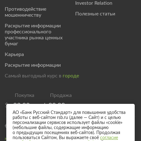
Investor Relation
Противодействие
Полезные статьи
мошенничеству
Раскрытие информации
профессионального
участника рынка ценных
бумаг
Карьера
Раскрытие информации
Самый выгодный курс в
городе
$
83,00
/
89,00
АО «Банк Русский Стандарт» для повышения удобства
работы с веб-сайтом rsb.ru (далее — Сайт) и с целью
персонализации сервисов использует файлы «cookie»
€
95,00
/
101,00
(небольшие файлы, содержащие информацию
о предыдущих посещениях веб-сайтов). Продолжая
пользоваться Сайтом, Вы выражаете своё
согласие
Курс валют для безналичного обмена