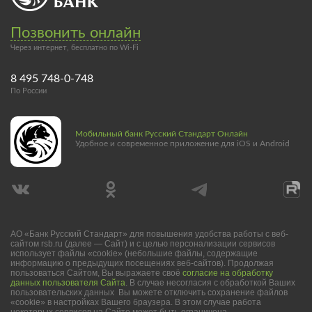
Позвонить онлайн
Через интернет, бесплатно по Wi-Fi
8 495 748-0-748
По России
Мобильный банк Русский Стандарт Онлайн
Удобное и современное приложение для iOS и Android
АО «Банк Русский Стандарт» для повышения удобства работы с веб-
сайтом rsb.ru (далее — Сайт) и с целью персонализации сервисов
использует файлы «cookie» (небольшие файлы, содержащие
информацию о предыдущих посещениях веб-сайтов). Продолжая
пользоваться Сайтом, Вы выражаете своё
согласие на обработку
данных пользователя Сайта
. В случае несогласия с обработкой Ваших
пользовательских данных Вы можете отключить сохранение файлов
«cookie» в настройках Вашего браузера. В этом случае работа