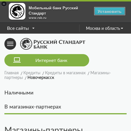
×
Мобильный банк Русский
Установить
Стандарт
www.rsb.ru
Все сайты
Москва и область
Toggle
navigation
Интернет банк
Главная
Кредиты
Кредиты в магазинах
Магазины-
партнеры
Новочеркасск
Наличными
В магазинах-партнерах
Магазины-партнеры