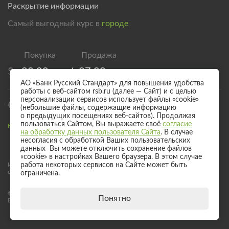
Раскрытие информации
Самый выгодный курс в
городе
$
82,00
/
87,00
АО «Банк Русский Стандарт» для повышения удобства
работы с веб-сайтом rsb.ru (далее — Сайт) и с целью
персонализации сервисов использует файлы «cookie»
€
94,00
/
99,00
(небольшие файлы, содержащие информацию
о предыдущих посещениях веб-сайтов). Продолжая
пользоваться Сайтом, Вы выражаете своё
согласие
Курс валют для безналичного обмена
на обработку данных пользователя Сайта
. В случае
несогласия с обработкой Ваших пользовательских
данных Вы можете отключить сохранение файлов
«cookie» в настройках Вашего браузера. В этом случае
Информация о процентных ставках по договорам банковского вклада
работа некоторых сервисов на Сайте может быть
с физическими лицами
ограничена.
© 2017 - 2026 АО «Банк Русский Стандарт». Универсальная лицензия
Понятно
Банка России № 2289 выдана бессрочно 04 сентября 2024 года.