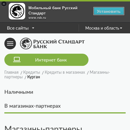
×
Мобильный банк Русский
Установить
Стандарт
www.rsb.ru
Все сайты
Москва и область
Toggle
navigation
Интернет банк
Главная
Кредиты
Кредиты в магазинах
Магазины-
партнеры
Курган
Наличными
В магазинах-партнерах
Магазины-партнеры