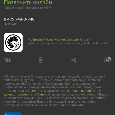
Позвонить онлайн
Через интернет, бесплатно по Wi-Fi
8 495 748-0-748
По России
Мобильный банк Русский Стандарт Онлайн
Удобное и современное приложение для iOS и Android
АО «Банк Русский Стандарт» для повышения удобства работы с веб-
сайтом rsb.ru (далее — Сайт) и с целью персонализации сервисов
использует файлы «cookie» (небольшие файлы, содержащие
информацию о предыдущих посещениях веб-сайтов). Продолжая
пользоваться Сайтом, Вы выражаете своё
согласие на обработку
данных пользователя Сайта
. В случае несогласия с обработкой Ваших
пользовательских данных Вы можете отключить сохранение файлов
«cookie» в настройках Вашего браузера. В этом случае работа
некоторых сервисов на Сайте может быть ограничена.