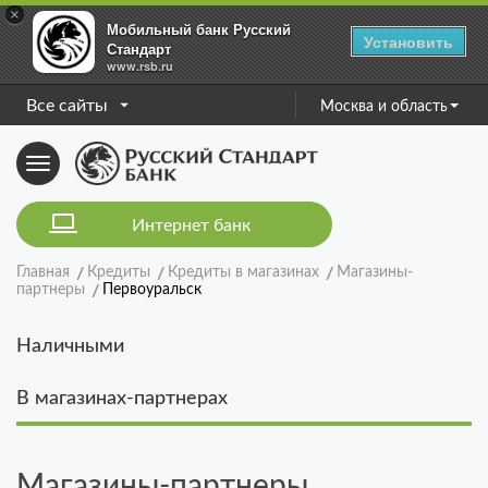
×
Мобильный банк Русский
Установить
Стандарт
www.rsb.ru
Все сайты
Москва и область
Toggle
navigation
Интернет банк
Главная
Кредиты
Кредиты в магазинах
Магазины-
партнеры
Первоуральск
Наличными
В магазинах-партнерах
Магазины-партнеры