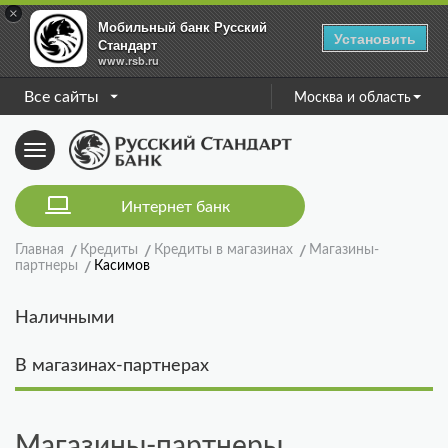
×
Мобильный банк Русский
Установить
Стандарт
www.rsb.ru
Все сайты
Москва и область
Toggle
navigation
Интернет банк
Главная
Кредиты
Кредиты в магазинах
Магазины-
партнеры
Касимов
Наличными
В магазинах-партнерах
Магазины-партнеры