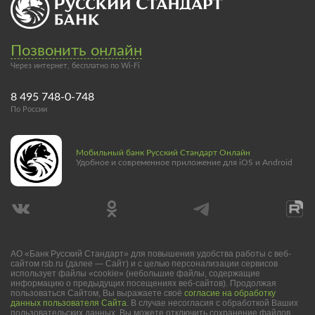
Позвонить онлайн
Через интернет, бесплатно по Wi-Fi
8 495 748-0-748
По России
Мобильный банк Русский Стандарт Онлайн
Удобное и современное приложение для iOS и Android
АО «Банк Русский Стандарт» для повышения удобства работы с веб-
сайтом rsb.ru (далее — Сайт) и с целью персонализации сервисов
использует файлы «cookie» (небольшие файлы, содержащие
информацию о предыдущих посещениях веб-сайтов). Продолжая
пользоваться Сайтом, Вы выражаете своё
согласие на обработку
данных пользователя Сайта
. В случае несогласия с обработкой Ваших
пользовательских данных Вы можете отключить сохранение файлов