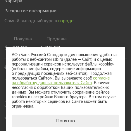
Карьера
Раскрытие информации
Самый выгодный курс в
городе
$
83,00
/
89,00
АО «Банк Русский Стандарт» для повышения удобства
работы с веб-сайтом rsb.ru (далее — Сайт) и с целью
персонализации сервисов использует файлы «cookie»
€
95,00
/
101,00
(небольшие файлы, содержащие информацию
о предыдущих посещениях веб-сайтов). Продолжая
пользоваться Сайтом, Вы выражаете своё
согласие
Курс валют для безналичного обмена
на обработку данных пользователя Сайта
. В случае
несогласия с обработкой Ваших пользовательских
данных Вы можете отключить сохранение файлов
«cookie» в настройках Вашего браузера. В этом случае
Информация о процентных ставках по договорам банковского вклада
работа некоторых сервисов на Сайте может быть
с физическими лицами
ограничена.
© 2017 - 2026 АО «Банк Русский Стандарт». Универсальная лицензия
Понятно
Банка России № 2289 выдана бессрочно 04 сентября 2024 года.