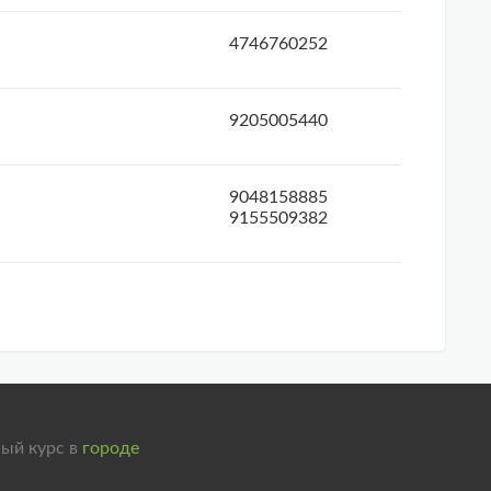
4746760252
9205005440
9048158885
9155509382
ый курс в
городе