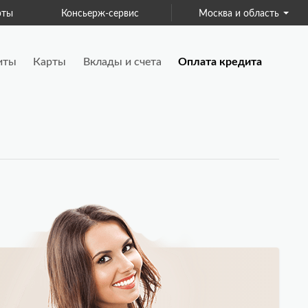
ис
Для бизнеса
Москва и область
Страхование
иты
Карты
Вклады и счета
Оплата кредита