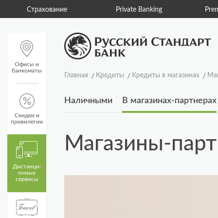
Private Banking
Premium Banking
Пу
Офисы и
банкоматы
Главная
Кредиты
Кредиты в магазинах
Ма
Наличными
В магазинах-партнерах
Скидки и
привилегии
Магазины-пар
Дистанци­
онные
сервисы