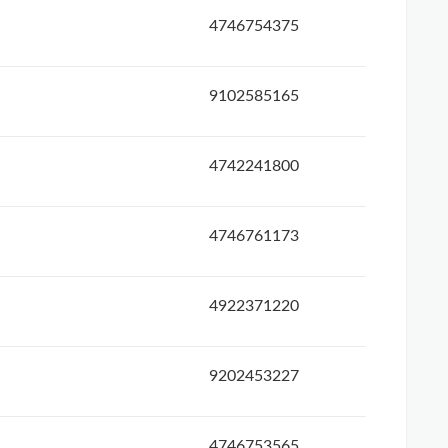
4746754375
9102585165
4742241800
4746761173
4922371220
9202453227
4746753565