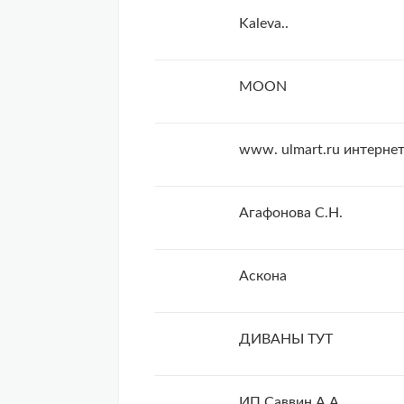
Kaleva..
MOON
www. ulmart.ru интерне
Агафонова С.Н.
Аскона
ДИВАНЫ ТУТ
ИП Саввин А.А.