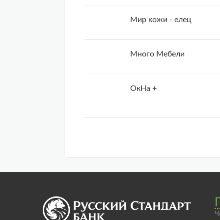
Мир кожи - елец
Много Мебели
ОкНа +
Ч