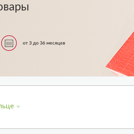
овары
от 3 до 36 месяцев
льце