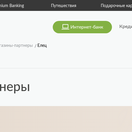
тешествия
Подарочные карты
Консьерж-серв
Кред
Интернет-банк
газины-партнеры
Елец
тнеры