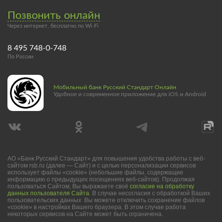
Позвонить онлайн
Через интернет, бесплатно по Wi-Fi
8 495 748-0-748
По России
Мобильный банк Русский Стандарт Онлайн
Удобное и современное приложение для iOS и Android
АО «Банк Русский Стандарт» для повышения удобства работы с веб-
сайтом rsb.ru (далее — Сайт) и с целью персонализации сервисов
использует файлы «cookie» (небольшие файлы, содержащие
информацию о предыдущих посещениях веб-сайтов). Продолжая
пользоваться Сайтом, Вы выражаете своё
согласие на обработку
данных пользователя Сайта
. В случае несогласия с обработкой Ваших
пользовательских данных Вы можете отключить сохранение файлов
«cookie» в настройках Вашего браузера. В этом случае работа
некоторых сервисов на Сайте может быть ограничена.