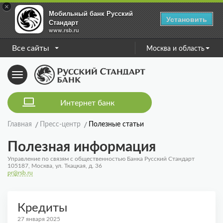
×
Мобильный банк Русский
Установить
Стандарт
www.rsb.ru
Все сайты
Москва и область
Toggle
navigation
Интернет банк
Главная
Пресс-центр
Полезные статьи
Полезная информация
Управление по связям с общественностью Банка Русский Стандарт
105187, Москва, ул. Ткацкая, д. 36
pr@rsb.ru
Кредиты
27 января 2025