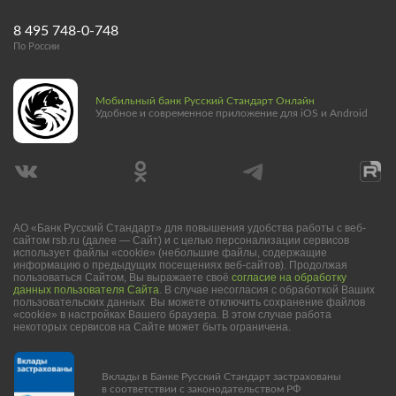
8 495 748-0-748
По России
Мобильный банк Русский Стандарт Онлайн
Удобное и современное приложение для iOS и Android
АО «Банк Русский Стандарт» для повышения удобства работы с веб-
сайтом rsb.ru (далее — Сайт) и с целью персонализации сервисов
использует файлы «cookie» (небольшие файлы, содержащие
информацию о предыдущих посещениях веб-сайтов). Продолжая
пользоваться Сайтом, Вы выражаете своё
согласие на обработку
данных пользователя Сайта
. В случае несогласия с обработкой Ваших
пользовательских данных Вы можете отключить сохранение файлов
«cookie» в настройках Вашего браузера. В этом случае работа
некоторых сервисов на Сайте может быть ограничена.
Вклады в Банке Русский Стандарт застрахованы
в соответствии с законодательством РФ