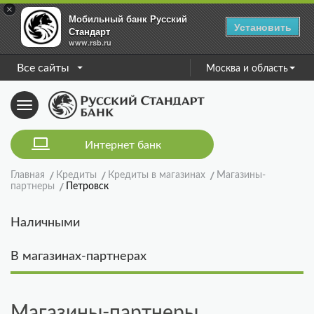
×
Мобильный банк Русский
Установить
Стандарт
www.rsb.ru
Все сайты
Москва и область
Toggle
navigation
Интернет банк
Главная
Кредиты
Кредиты в магазинах
Магазины-
партнеры
Петровск
Наличными
В магазинах-партнерах
Магазины-партнеры