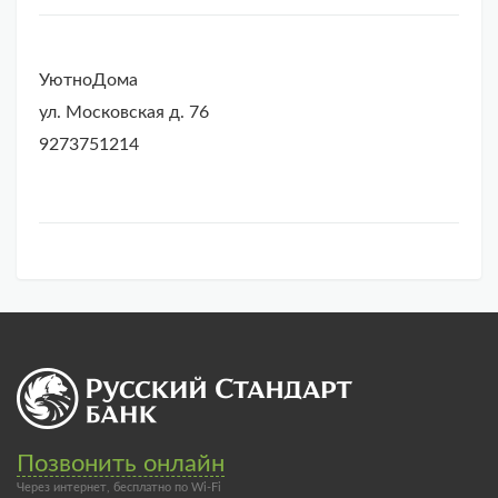
УютноДома
ул. Московская д. 76
9273751214
Позвонить онлайн
Через интернет, бесплатно по Wi-Fi