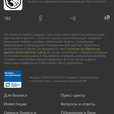
Удобное и современное приложение для iOS и Android
АО «Банк Русский Стандарт» для повышения удобства работы с веб-
сайтом rsb.ru (далее — Сайт) и с целью персонализации сервисов
использует файлы «cookie» (небольшие файлы, содержащие
информацию о предыдущих посещениях веб-сайтов). Продолжая
пользоваться Сайтом, Вы выражаете своё
согласие на обработку
данных пользователя Сайта
. В случае несогласия с обработкой Ваших
пользовательских данных Вы можете отключить сохранение файлов
«cookie» в настройках Вашего браузера. В этом случае работа
некоторых сервисов на Сайте может быть ограничена.
Вклады в Банке Русский Стандарт застрахованы
в соответствии с законодательством РФ
Для бизнеса
Пресс-центр
Инвестиции
Вопросы и ответы
Ценные бумаги и
Обращение в банк