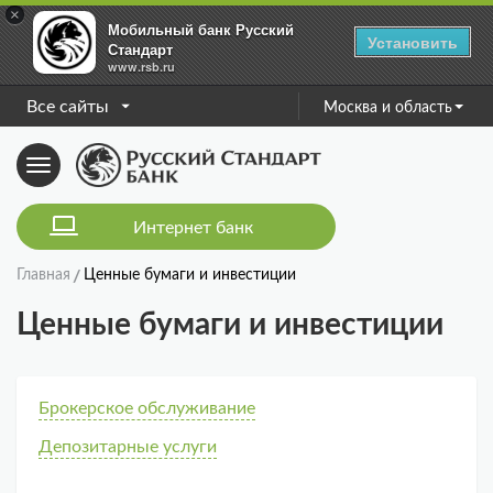
×
Мобильный банк Русский
Установить
Стандарт
www.rsb.ru
Все сайты
Москва и область
Toggle
navigation
Интернет банк
Главная
Ценные бумаги и инвестиции
Ценные бумаги и инвестиции
Брокерское обслуживание
Депозитарные услуги