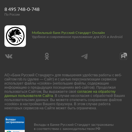
8 495 748-0-748
По России
Мобильный банк Русский Стандарт Онлайн
Удобное и современное приложение для iOS и Android
АО «Банк Русский Стандарт» для повышения удобства работы с веб-
сайтом rsb.ru (далее — Сайт) и с целью персонализации сервисов
использует файлы «cookie» (небольшие файлы, содержащие
информацию о предыдущих посещениях веб-сайтов). Продолжая
пользоваться Сайтом, Вы выражаете своё
согласие на обработку
данных пользователя Сайта
. В случае несогласия с обработкой Ваших
пользовательских данных Вы можете отключить сохранение файлов
«cookie» в настройках Вашего браузера. В этом случае работа
некоторых сервисов на Сайте может быть ограничена.
Вклады в Банке Русский Стандарт застрахованы
в соответствии с законодательством РФ