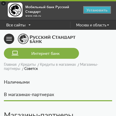
×
Мобильный банк Русский
Установить
Стандарт
www.rsb.ru
Все сайты
Москва и область
Toggle
navigation
Интернет банк
Главная
Кредиты
Кредиты в магазинах
Магазины-
партнеры
Советск
Наличными
В магазинах-партнерах
Магазины-партнеры