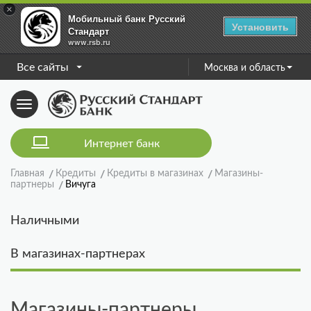
×
Мобильный банк Русский
Установить
Стандарт
www.rsb.ru
Все сайты
Москва и область
Toggle
navigation
Интернет банк
Главная
Кредиты
Кредиты в магазинах
Магазины-
партнеры
Вичуга
Наличными
В магазинах-партнерах
Магазины-партнеры