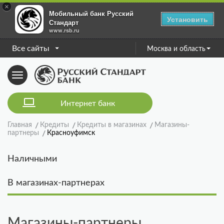
×
Мобильный банк Русский
Установить
Стандарт
www.rsb.ru
Все сайты
Москва и область
Toggle
navigation
Интернет банк
Главная
Кредиты
Кредиты в магазинах
Магазины-
партнеры
Красноуфимск
Наличными
В магазинах-партнерах
Магазины-партнеры