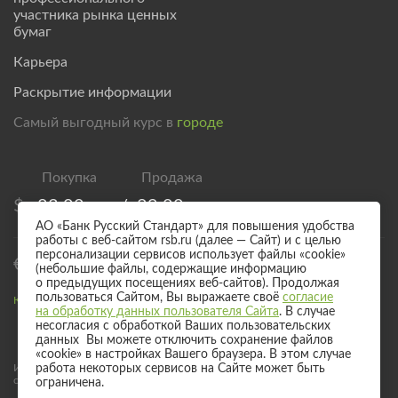
участника рынка ценных
бумаг
Карьера
Раскрытие информации
Самый выгодный курс в
городе
$
83,00
/
89,00
АО «Банк Русский Стандарт» для повышения удобства
работы с веб-сайтом rsb.ru (далее — Сайт) и с целью
персонализации сервисов использует файлы «cookie»
€
95,00
/
101,00
(небольшие файлы, содержащие информацию
о предыдущих посещениях веб-сайтов). Продолжая
пользоваться Сайтом, Вы выражаете своё
согласие
Курс валют для безналичного обмена
на обработку данных пользователя Сайта
. В случае
несогласия с обработкой Ваших пользовательских
данных Вы можете отключить сохранение файлов
«cookie» в настройках Вашего браузера. В этом случае
Информация о процентных ставках по договорам банковского вклада
работа некоторых сервисов на Сайте может быть
с физическими лицами
ограничена.