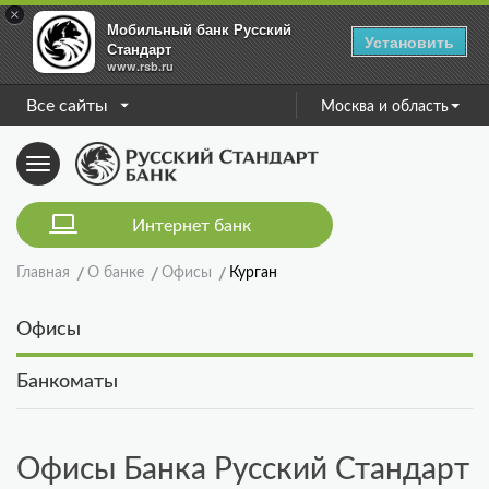
×
Мобильный банк Русский
Установить
Стандарт
www.rsb.ru
Все сайты
Москва и область
Toggle
navigation
Интернет банк
Главная
О банке
Офисы
Курган
Офисы
Банкоматы
Офисы Банка Русский Стандарт