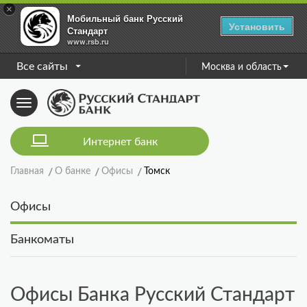
×
Мобильный банк Русский
Установить
Стандарт
www.rsb.ru
Все сайты
Москва и область
Toggle
navigation
Интернет банк
Главная
О банке
Офисы
Томск
Офисы
Банкоматы
Офисы Банка Русский Стандарт