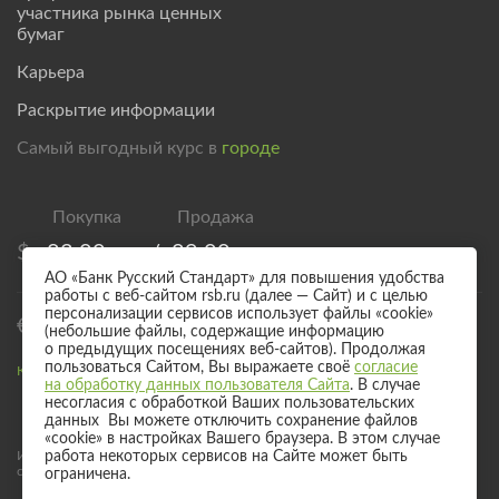
участника рынка ценных
бумаг
Карьера
Раскрытие информации
Самый выгодный курс в
городе
$
83,00
/
89,00
АО «Банк Русский Стандарт» для повышения удобства
работы с веб-сайтом rsb.ru (далее — Сайт) и с целью
персонализации сервисов использует файлы «cookie»
€
95,00
/
101,00
(небольшие файлы, содержащие информацию
о предыдущих посещениях веб-сайтов). Продолжая
пользоваться Сайтом, Вы выражаете своё
согласие
Курс валют для безналичного обмена
на обработку данных пользователя Сайта
. В случае
несогласия с обработкой Ваших пользовательских
данных Вы можете отключить сохранение файлов
«cookie» в настройках Вашего браузера. В этом случае
Информация о процентных ставках по договорам банковского вклада
работа некоторых сервисов на Сайте может быть
с физическими лицами
ограничена.