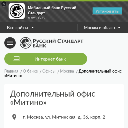
×
Мобильный банк Русский
Установить
Стандарт
www.rsb.ru
Все сайты
Москва и область
Toggle
navigation
Интернет банк
Главная
О банке
Офисы
Москва
Дополнительный офис
«Митино»
Дополнительный офис
«Митино»
г. Москва, ул. Митинская, д. 36, корп. 2