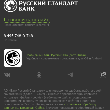
Позвонить онлайн
Через интернет, бесплатно по Wi-Fi
8 495 748-0-748
По России
Мобильный банк Русский Стандарт Онлайн
Удобное и современное приложение для iOS и Android
АО «Банк Русский Стандарт» для повышения удобства работы с веб-
сайтом rsb.ru (далее — Сайт) и с целью персонализации сервисов
использует файлы «cookie» (небольшие файлы, содержащие
информацию о предыдущих посещениях веб-сайтов). Продолжая
пользоваться Сайтом, Вы выражаете своё
согласие на обработку
данных пользователя Сайта
. В случае несогласия с обработкой Ваших