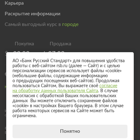
Карьера
Раскрытие информации
Самый выгодный курс в
городе
$
82,00
/
87,00
АО «Банк Русский Стандарт» для повышения удобства
работы с веб-сайтом rsb.ru (далее — Сайт) и с целью
персонализации сервисов использует файлы «cookie»
€
94,00
/
99,00
(небольшие файлы, содержащие информацию
о предыдущих посещениях веб-сайтов). Продолжая
пользоваться Сайтом, Вы выражаете своё
согласие
Курс валют для безналичного обмена
на обработку данных пользователя Сайта
. В случае
несогласия с обработкой Ваших пользовательских
данных Вы можете отключить сохранение файлов
«cookie» в настройках Вашего браузера. В этом случае
работа некоторых сервисов на Сайте может быть
Информация о процентных ставках по договорам банковского вклада
с физическими лицами
ограничена.
© 2017 - 2026 АО «Банк Русский Стандарт». Универсальная лицензия
Понятно
Банка России № 2289 выдана бессрочно 04 сентября 2024 года.