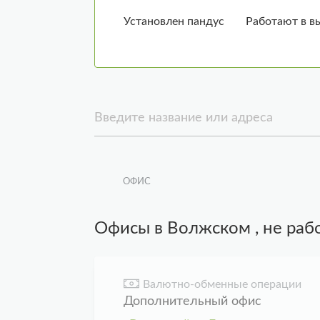
Установлен пандус
Работают в 
Введите название или адреса
ОФИС
Офисы в
Волжском
, не ра
Валютно-обменные операции
Дополнительный офис