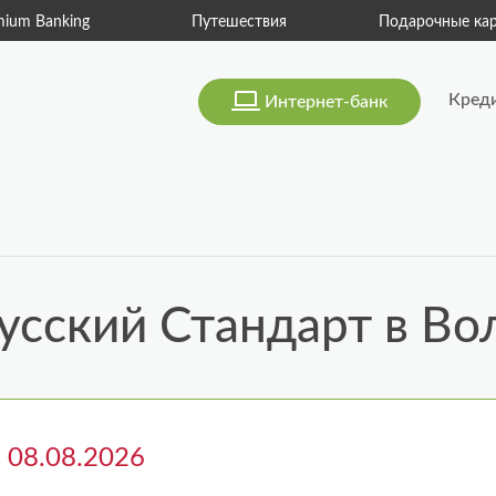
mium Banking
Путешествия
Подарочные ка
Кред
Интернет-банк
усский Стандарт в В
а