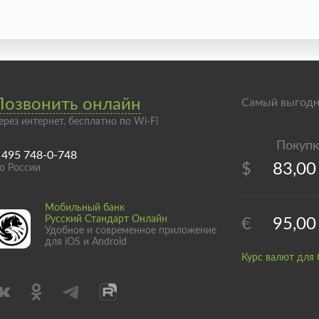
Позвонить онлайн
Самый выгодн
ерез интернет, бесплатно по Wi-Fi
 495 748-0-748
$
83,00
о России
Мобильный банк
Русский Стандарт Онлайн
€
95,00
Удобное и современное приложение
для iOS и Android
Курс валют для 