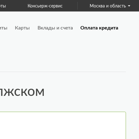
рты
Консьерж-сервис
Москва и область
Для бизнеса
иты
Карты
Вклады и счета
Оплата кредита
олжском