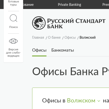
Готовые
туры
Страхование
Private Banking
Pre
Поиск
Главная
О банке
Офисы
Волжский
Версия
Офисы
Банкоматы
для слабо-
видящих
Офисы Банка Р
Офисы в
Волжском
н