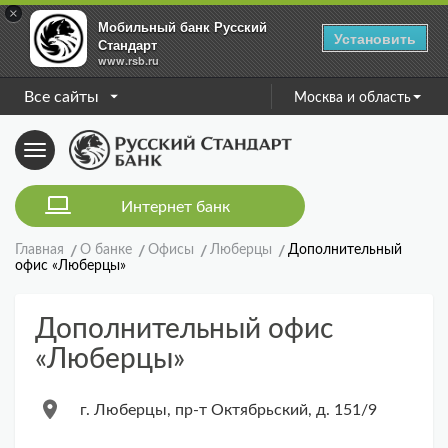
×
Мобильный банк Русский
Установить
Стандарт
www.rsb.ru
Все сайты
Москва и область
Toggle
navigation
Интернет банк
Главная
О банке
Офисы
Люберцы
Дополнительный
офис «Люберцы»
Дополнительный офис
«Люберцы»
г. Люберцы, пр-т Октябрьский, д. 151/9