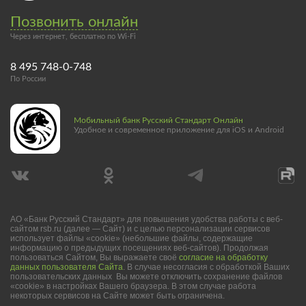
Позвонить онлайн
Через интернет, бесплатно по Wi-Fi
8 495 748-0-748
По России
Мобильный банк Русский Стандарт Онлайн
Удобное и современное приложение для iOS и Android
АО «Банк Русский Стандарт» для повышения удобства работы с веб-
сайтом rsb.ru (далее — Сайт) и с целью персонализации сервисов
использует файлы «cookie» (небольшие файлы, содержащие
информацию о предыдущих посещениях веб-сайтов). Продолжая
пользоваться Сайтом, Вы выражаете своё
согласие на обработку
данных пользователя Сайта
. В случае несогласия с обработкой Ваших
пользовательских данных Вы можете отключить сохранение файлов
«cookie» в настройках Вашего браузера. В этом случае работа
некоторых сервисов на Сайте может быть ограничена.