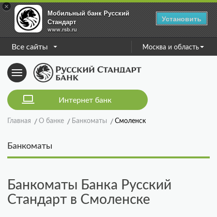
×
Мобильный банк Русский
Установить
Стандарт
www.rsb.ru
Все сайты
Москва и область
Toggle
navigation
Интернет банк
Главная
О банке
Банкоматы
Смоленск
Банкоматы
Банкоматы Банка Русский
Стандарт в Смоленске