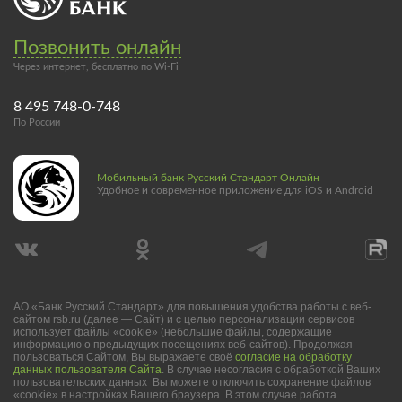
Позвонить онлайн
Через интернет, бесплатно по Wi-Fi
8 495 748-0-748
По России
Мобильный банк Русский Стандарт Онлайн
Удобное и современное приложение для iOS и Android
АО «Банк Русский Стандарт» для повышения удобства работы с веб-
сайтом rsb.ru (далее — Сайт) и с целью персонализации сервисов
использует файлы «cookie» (небольшие файлы, содержащие
информацию о предыдущих посещениях веб-сайтов). Продолжая
пользоваться Сайтом, Вы выражаете своё
согласие на обработку
данных пользователя Сайта
. В случае несогласия с обработкой Ваших
пользовательских данных Вы можете отключить сохранение файлов
«cookie» в настройках Вашего браузера. В этом случае работа