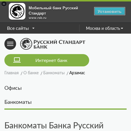
×
Мобильный банк Русский
Установить
Стандарт
www.rsb.ru
Все сайты
Москва и область
Toggle
navigation
Интернет банк
Главная
О банке
Банкоматы
Арзамас
Офисы
Банкоматы
Банкоматы Банка Русский