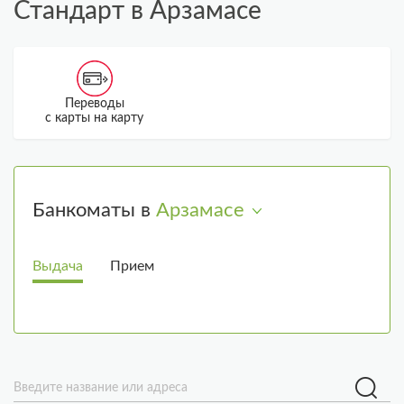
Стандарт в Арзамасе
Переводы
По
с карты на карту
д
Банкоматы в
Арзамасе
Выдача
Прием
Введите название или адреса