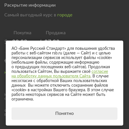
Раскрытие информации
Самый выгодный курс в
городе
$
82,00
/
87,00
АО «Банк Русский Стандарт» для повышения удобства
работы с веб-сайтом rsb.ru (далее — Сайт) и с целью
персонализации сервисов использует файлы «cookie»
€
94,00
/
99,00
(небольшие файлы, содержащие информацию
о предыдущих посещениях веб-сайтов). Продолжая
пользоваться Сайтом, Вы выражаете своё
согласие
Курс валют для безналичного обмена
на обработку данных пользователя Сайта
. В случае
несогласия с обработкой Ваших пользовательских
данных Вы можете отключить сохранение файлов
«cookie» в настройках Вашего браузера. В этом случае
Информация о процентных ставках по договорам банковского вклада
работа некоторых сервисов на Сайте может быть
с физическими лицами
ограничена.
© 2017 - 2026 АО «Банк Русский Стандарт». Универсальная лицензия
Понятно
Банка России № 2289 выдана бессрочно 04 сентября 2024 года.