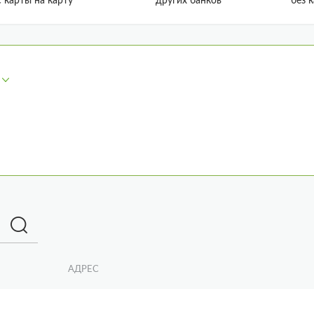
с карты на карту
других банков
без 
АДРЕС