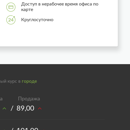
Доступ в нерабочее время офиса по
карте
Круглосуточно
ый курс в
городе
/
89,00