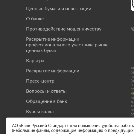
Ценные бумаги и инвестиции
О банке
Противодействие мошенничеству
Раскрытие информации
профессионального участника рынка
ценных бумаг
Карьера
А
Раскрытие информации
р
п
(
Пресс-центр
о
п
Вопросы и ответы
н
н
Обращение в банк
д
«
р
Курсы валют
о
Investor Relation
АО «Банк Русский Стандарт» для повышения удобства работы с
(небольшие файлы, содержащие информацию о предыдущих п
Полезные статьи