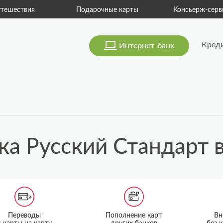
тешествия
Подарочные карты
Консьерж-серв
Кред
Интернет-банк
ка Русский Стандарт 
Переводы
Пополнение карт
Вн