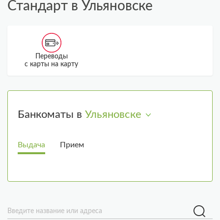
Стандарт в Ульяновске
Переводы
По
с карты на карту
д
Банкоматы в
Ульяновске
Выдача
Прием
Введите название или адреса