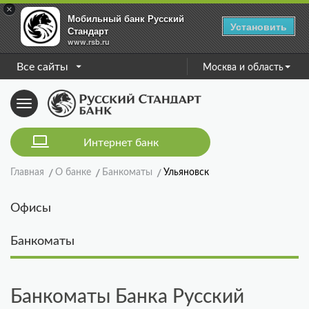
×
Мобильный банк Русский
Установить
Стандарт
www.rsb.ru
Все сайты
Москва и область
Toggle
navigation
Интернет банк
Главная
О банке
Банкоматы
Ульяновск
Офисы
Банкоматы
Банкоматы Банка Русский