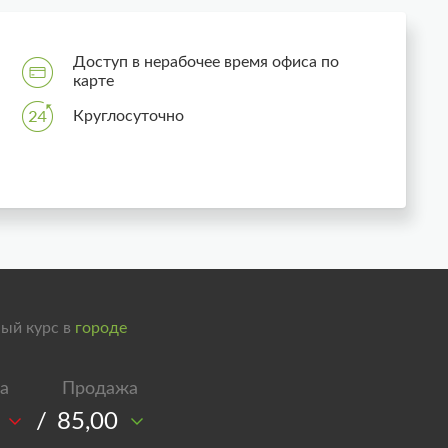
Доступ в нерабочее время офиса по
карте
Круглосуточно
ый курс в
городе
/
85,00