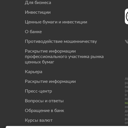
Для бизнеса
Инвестиции
Ценные бумаги и инвестиции
О банке
Противодействие мошенничеству
Раскрытие информации
профессионального участника рынка
ценных бумаг
Карьера
А
Раскрытие информации
р
п
(
Пресс-центр
о
п
Вопросы и ответы
н
н
Обращение в банк
д
«
р
Курсы валют
о