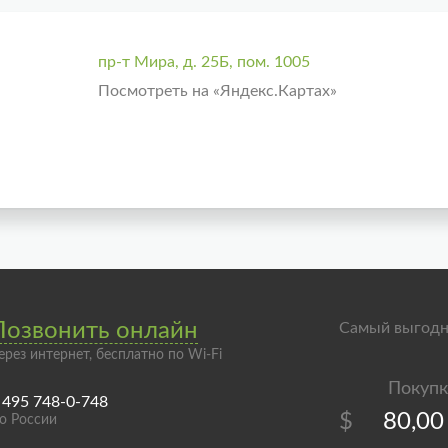
пр-т Мира, д. 25Б, пом. 1005
Посмотреть на «Яндекс.Картах»
Позвонить онлайн
Самый выгодн
ерез интернет, бесплатно по Wi-Fi
 495 748-0-748
$
80,00
о России