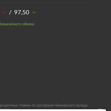
/
97,50
безналичного обмена
роцентных ставках по договорам банковского вклада
лицами