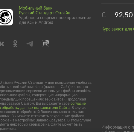
Мобильный банк
Русский Стандарт Онлайн
€
92,50
Удобное и современное приложение
для iOS и Android
Курс валют для 
О «Банк Русский Стандарт» для повышения удобства
аботы с веб-сайтом rsb.ru (далее — Сайт) и с целью
ерсонализации сервисов использует файлы «cookie»
небольшие файлы, содержащие информацию
 предыдущих посещениях веб-сайтов). Продолжая
ользоваться Сайтом, Вы выражаете своё
согласие
а обработку данных пользователя Сайта
. В случае
есогласия с обработкой Ваших пользовательских
анных Вы можете отключить сохранение файлов
cookie» в настройках Вашего браузера. В этом случае
абота некоторых сервисов на Сайте может быть
Информация о п
граничена.
с физическими 