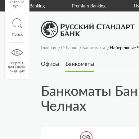
Готовые
туры
Private Banking
Premium Banking
Пу
Поиск
Главная
О банке
Банкоматы
Набережные 
Версия
Офисы
Банкоматы
для слабо-
видящих
Банкоматы Бан
Челнах