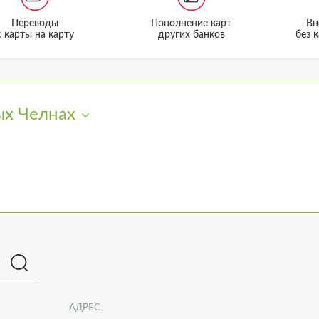
Переводы
Пополнение карт
Вн
с карты на карту
других банков
без 
х Челнах
АДРЕС