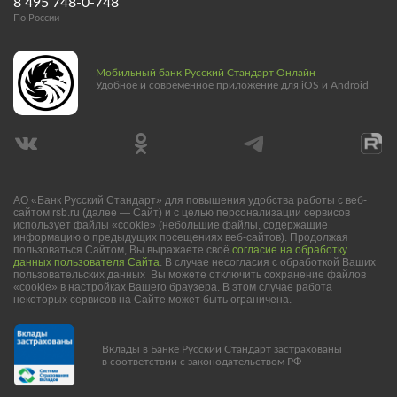
8 495 748-0-748
По России
Мобильный банк Русский Стандарт Онлайн
Удобное и современное приложение для iOS и Android
АО «Банк Русский Стандарт» для повышения удобства работы с веб-
сайтом rsb.ru (далее — Сайт) и с целью персонализации сервисов
использует файлы «cookie» (небольшие файлы, содержащие
информацию о предыдущих посещениях веб-сайтов). Продолжая
пользоваться Сайтом, Вы выражаете своё
согласие на обработку
данных пользователя Сайта
. В случае несогласия с обработкой Ваших
пользовательских данных Вы можете отключить сохранение файлов
«cookie» в настройках Вашего браузера. В этом случае работа
некоторых сервисов на Сайте может быть ограничена.
Вклады в Банке Русский Стандарт застрахованы
в соответствии с законодательством РФ