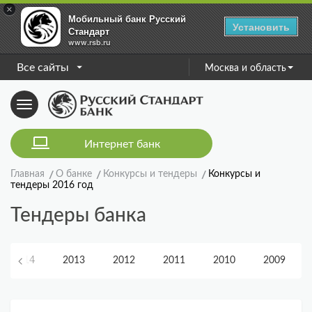
×
Мобильный банк Русский
Установить
Стандарт
www.rsb.ru
Все сайты
Москва и область
Toggle
navigation
Интернет банк
Главная
О банке
Конкурсы и тендеры
Конкурсы и
тендеры 2016 год
Тендеры банка
2014
2013
2012
2011
2010
2009