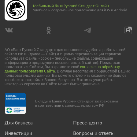
Мобильный банк Русский Стандарт Онлайн
Удобное и современное приложение для iOS и Android
АО «Банк Русский Стандарт» для повышения удобства работы с веб-
сайтом rsb.ru (далее — Сайт) и с целью персонализации сервисов
использует файлы «cookie» (небольшие файлы, содержащие
информацию о предыдущих посещениях веб-сайтов). Продолжая
пользоваться Сайтом, Вы выражаете своё
согласие на обработку
данных пользователя Сайта
. В случае несогласия с обработкой Ваших
пользовательских данных Вы можете отключить сохранение файлов
«cookie» в настройках Вашего браузера. В этом случае работа
некоторых сервисов на Сайте может быть ограничена.
Вклады в Банке Русский Стандарт застрахованы
в соответствии с законодательством РФ
Для бизнеса
Пресс-центр
Инвестиции
Вопросы и ответы