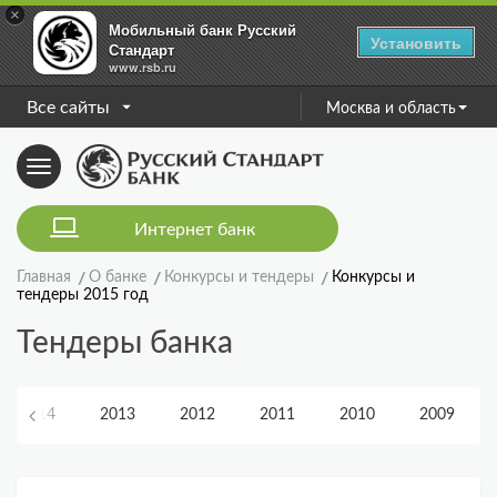
×
Мобильный банк Русский
Установить
Стандарт
www.rsb.ru
Все сайты
Москва и область
Toggle
navigation
Интернет банк
Главная
О банке
Конкурсы и тендеры
Конкурсы и
тендеры 2015 год
Тендеры банка
2014
2013
2012
2011
2010
2009