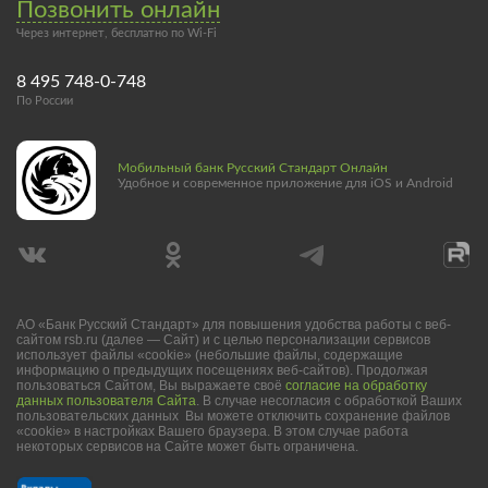
Позвонить онлайн
Через интернет, бесплатно по Wi-Fi
8 495 748-0-748
По России
Мобильный банк Русский Стандарт Онлайн
Удобное и современное приложение для iOS и Android
АО «Банк Русский Стандарт» для повышения удобства работы с веб-
сайтом rsb.ru (далее — Сайт) и с целью персонализации сервисов
использует файлы «cookie» (небольшие файлы, содержащие
информацию о предыдущих посещениях веб-сайтов). Продолжая
пользоваться Сайтом, Вы выражаете своё
согласие на обработку
данных пользователя Сайта
. В случае несогласия с обработкой Ваших
пользовательских данных Вы можете отключить сохранение файлов
«cookie» в настройках Вашего браузера. В этом случае работа
некоторых сервисов на Сайте может быть ограничена.