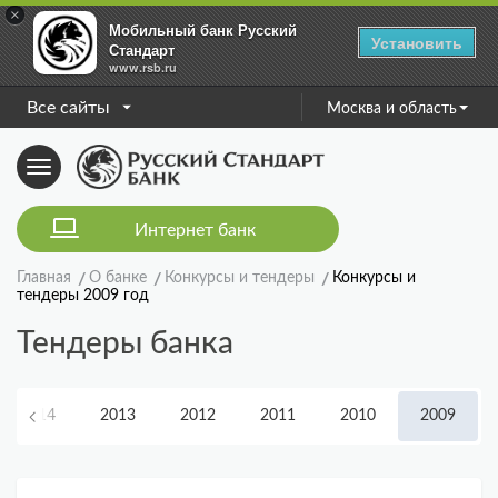
×
Мобильный банк Русский
Установить
Стандарт
www.rsb.ru
Все сайты
Москва и область
Toggle
navigation
Интернет банк
Главная
О банке
Конкурсы и тендеры
Конкурсы и
тендеры 2009 год
Тендеры банка
2014
2013
2012
2011
2010
2009