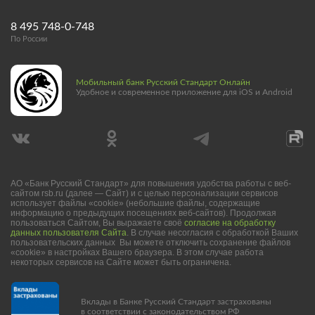
8 495 748-0-748
По России
Мобильный банк Русский Стандарт Онлайн
Удобное и современное приложение для iOS и Android
АО «Банк Русский Стандарт» для повышения удобства работы с веб-
сайтом rsb.ru (далее — Сайт) и с целью персонализации сервисов
использует файлы «cookie» (небольшие файлы, содержащие
информацию о предыдущих посещениях веб-сайтов). Продолжая
пользоваться Сайтом, Вы выражаете своё
согласие на обработку
данных пользователя Сайта
. В случае несогласия с обработкой Ваших
пользовательских данных Вы можете отключить сохранение файлов
«cookie» в настройках Вашего браузера. В этом случае работа
некоторых сервисов на Сайте может быть ограничена.
Вклады в Банке Русский Стандарт застрахованы
в соответствии с законодательством РФ