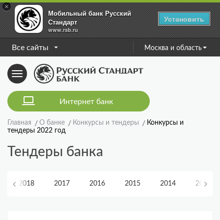
×
Мобильный банк Русский
Установить
Стандарт
www.rsb.ru
Все сайты
Москва и область
Toggle
navigation
Интернет банк
Главная
О банке
Конкурсы и тендеры
Конкурсы и
тендеры 2022 год
Тендеры банка
2018
2017
2016
2015
2014
2013