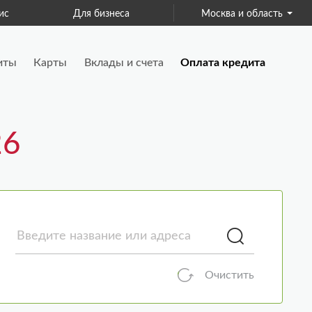
ис
Для бизнеса
Москва и область
Страхование
иты
Карты
Вклады и счета
Оплата кредита
Очистить