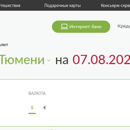
тешествия
Подарочные карты
Консьерж-серв
Кред
Интернет-банк
алют
Тюмени
на
ВАЛЮТА
$
€