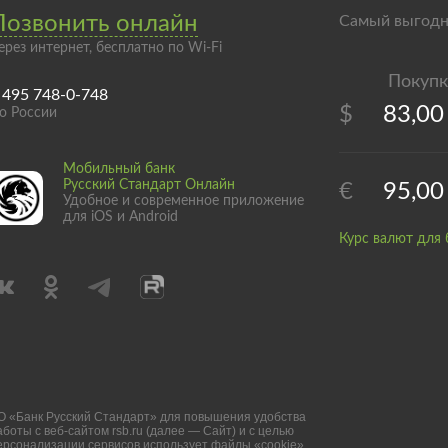
Позвонить онлайн
Самый выгодн
ерез интернет, бесплатно по Wi-Fi
 495 748-0-748
$
83,00
о России
Мобильный банк
Русский Стандарт Онлайн
€
95,00
Удобное и современное приложение
для iOS и Android
Курс валют для 
О «Банк Русский Стандарт» для повышения удобства
аботы с веб-сайтом rsb.ru (далее — Сайт) и с целью
ерсонализации сервисов использует файлы «cookie»