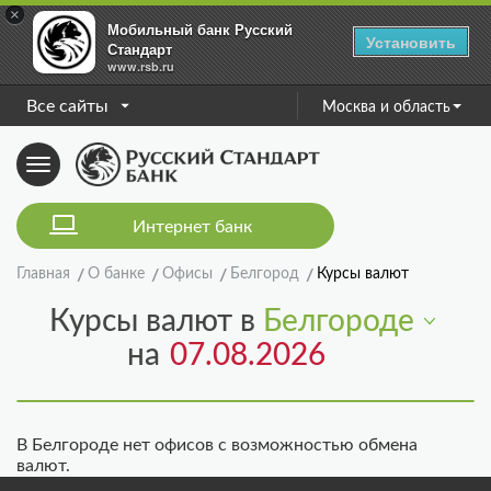
×
Мобильный банк Русский
Установить
Стандарт
www.rsb.ru
Все сайты
Москва и область
Toggle
navigation
Интернет банк
Главная
О банке
Офисы
Белгород
Курсы валют
Курсы валют в
Белгороде
на
В Белгороде нет офисов с возможностью обмена
валют.