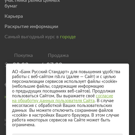
участника рынка ценных
бумаг
Карьера
Раскрытие информации
Самый выгодный курс в
городе
$
82,00
/
87,00
АО «Банк Русский Стандарт» для повышения удобства
работы с веб-сайтом rsb.ru (далее — Сайт) и с целью
персонализации сервисов использует файлы «cookie»
€
94,00
/
99,00
(небольшие файлы, содержащие информацию
о предыдущих посещениях веб-сайтов). Продолжая
пользоваться Сайтом, Вы выражаете своё
согласие
Курс валют для безналичного обмена
на обработку данных пользователя Сайта
. В случае
несогласия с обработкой Ваших пользовательских
данных Вы можете отключить сохранение файлов
«cookie» в настройках Вашего браузера. В этом случае
Информация о процентных ставках по договорам банковского вклада
работа некоторых сервисов на Сайте может быть
с физическими лицами
ограничена.