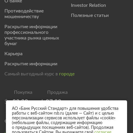
О банке
Investor Relation
Противодействие
Полезные статьи
мошенничеству
Раскрытие информации
профессионального
участника рынка ценных
бумаг
Карьера
Раскрытие информации
Самый выгодный курс в
городе
$
82,00
/
87,00
АО «Банк Русский Стандарт» для повышения удобства
работы с веб-сайтом rsb.ru (далее — Сайт) и с целью
персонализации сервисов использует файлы «cookie»
€
94,00
/
99,00
(небольшие файлы, содержащие информацию
о предыдущих посещениях веб-сайтов). Продолжая
пользоваться Сайтом, Вы выражаете своё
согласие