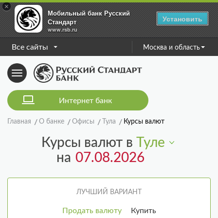
×
Мобильный банк Русский
Установить
Стандарт
www.rsb.ru
Все сайты
Москва и область
Toggle
navigation
Интернет банк
Главная
О банке
Офисы
Тула
Курсы валют
Курсы валют в
Туле
на
ЛУЧШИЙ ВАРИАНТ
Продать валюту
Купить