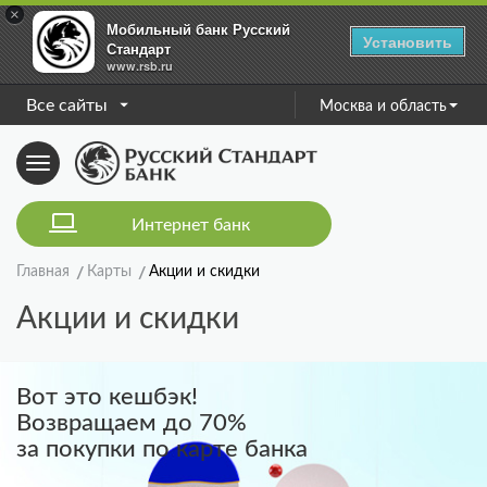
×
Мобильный банк Русский
Установить
Стандарт
www.rsb.ru
Все сайты
Москва и область
Toggle
navigation
Интернет банк
Главная
Карты
Акции и скидки
Акции и скидки
Вот это кешбэк!
Возвращаем до 70%
за покупки по карте банка