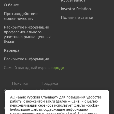
Курсы валют
О банке
Investor Relation
Противодействие
Полезные статьи
мошенничеству
Раскрытие информации
профессионального
участника рынка ценных
бумаг
Карьера
Раскрытие информации
Самый выгодный курс в
городе
$
83,00
/
89,00
АО «Банк Русский Стандарт» для повышения удобства
работы с веб-сайтом rsb.ru (далее — Сайт) и с целью
персонализации сервисов использует файлы «cookie»
€
95,00
/
101,00
(небольшие файлы, содержащие информацию
о предыдущих посещениях веб-сайтов). Продолжая