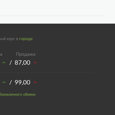
ый курс в
городе
/
87,00
/
99,00
безналичного обмена