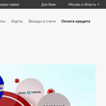
ис
Для бизнеса
Москва и область
Страхование
иты
Карты
Вклады и счета
Оплата кредита