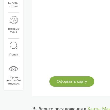
Билеты,
отели
Готовые
туры
Поиск
Версия
для слабо-
Оформить карту
видящих
Выберите предложения в
Ханты-Ман