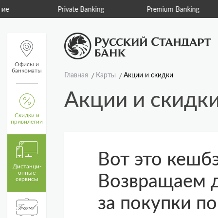
Private Banking
Premium Banking
Пу
Офисы и
банкоматы
Главная
Карты
Акции и скидки
Акции и скидк
Скидки и
привилегии
Вот это кешбэ
Дистанци­
онные
Возвращаем 
сервисы
за покупки по