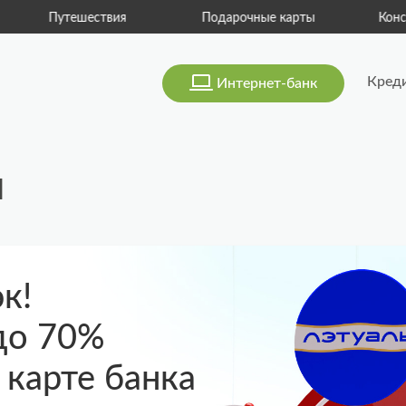
тешествия
Подарочные карты
Консьерж-серв
Кред
Интернет-банк
и
к!
до 70%
 карте банка