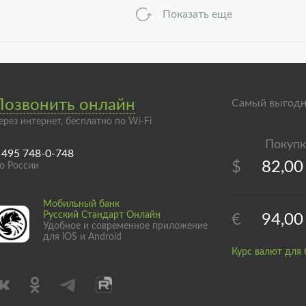
Показать еще
Позвонить онлайн
Самый выгодн
ерез интернет, бесплатно по Wi-Fi
 495 748-0-748
$
82,00
о России
Мобильный банк
Русский Стандарт Онлайн
€
94,00
Удобное и современное приложение
для iOS и Android
Курс валют для 