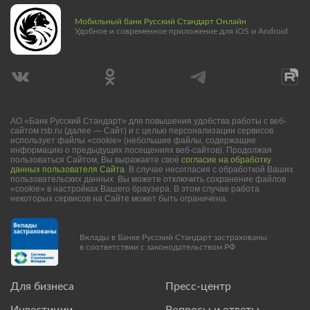
Мобильный банк Русский Стандарт Онлайн
Удобное и современное приложение для iOS и Android
АО «Банк Русский Стандарт» для повышения удобства работы с веб-
сайтом rsb.ru (далее — Сайт) и с целью персонализации сервисов
использует файлы «cookie» (небольшие файлы, содержащие
информацию о предыдущих посещениях веб-сайтов). Продолжая
пользоваться Сайтом, Вы выражаете своё
согласие на обработку
данных пользователя Сайта
. В случае несогласия с обработкой Ваших
пользовательских данных Вы можете отключить сохранение файлов
«cookie» в настройках Вашего браузера. В этом случае работа
некоторых сервисов на Сайте может быть ограничена.
Вклады в Банке Русский Стандарт застрахованы
в соответствии с законодательством РФ
Для бизнеса
Пресс-центр
Инвестиции
Вопросы и ответы