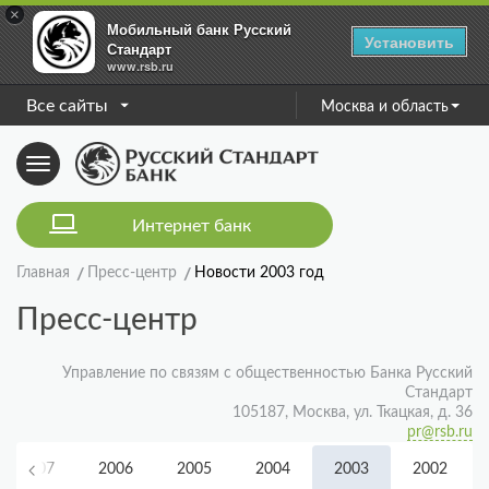
×
Мобильный банк Русский
Установить
Стандарт
www.rsb.ru
Все сайты
Москва и область
Toggle
navigation
Интернет банк
Главная
Пресс-центр
Новости 2003 год
Пресс-центр
Управление по связям с общественностью Банка Русский
Стандарт
105187, Москва, ул. Ткацкая, д. 36
pr@rsb.ru
2007
2006
2005
2004
2003
2002