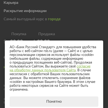
Карьера
Раскрытие информации
Самый выгодный курс в
городе
$
83,00
/
89,00
АО «Банк Русский Стандарт» для повышения удобства
работы с веб-сайтом rsb.ru (далее — Сайт) и с целью
персонализации сервисов использует файлы «cookie»
€
95,00
/
101,00
(небольшие файлы, содержащие информацию
о предыдущих посещениях веб-сайтов). Продолжая
пользоваться Сайтом, Вы выражаете своё
согласие
Курс валют для безналичного обмена
на обработку данных пользователя Сайта
. В случае
несогласия с обработкой Ваших пользовательских
данных Вы можете отключить сохранение файлов
«cookie» в настройках Вашего браузера. В этом случае
Информация о процентных ставках по договорам банковского вклада
работа некоторых сервисов на Сайте может быть
с физическими лицами
ограничена.
© 2017 - 2026 АО «Банк Русский Стандарт». Универсальная лицензия
Понятно
Банка России № 2289 выдана бессрочно 04 сентября 2024 года.