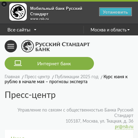
×
Мобильный банк Русский
Установить
Стандарт
www.rsb.ru
Все сайты
Москва и область
Toggle
navigation
Интернет банк
Главная
Пресс-центр
Публикации 2025 год
Курс юаня к
рублю в начале мая – прогнозы эксперта
Пресс-центр
Управление по связям с общественностью Банка Русский
Стандарт
105187, Москва, ул. Ткацкая, д. 36
pr@rsb.ru