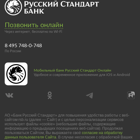
Позвонить онлайн
Через интернет, бесплатно по Wi-Fi
8 495 748-0-748
По России
Мобильный банк Русский Стандарт Онлайн
Удобное и современное приложение для iOS и Android
АО «Банк Русский Стандарт» для повышения удобства работы с веб-
сайтом rsb.ru (далее — Сайт) и с целью персонализации сервисов
использует файлы «cookie» (небольшие файлы, содержащие
информацию о предыдущих посещениях веб-сайтов). Продолжая
пользоваться Сайтом, Вы выражаете своё
согласие на обработку
данных пользователя Сайта
. В случае несогласия с обработкой Ваших