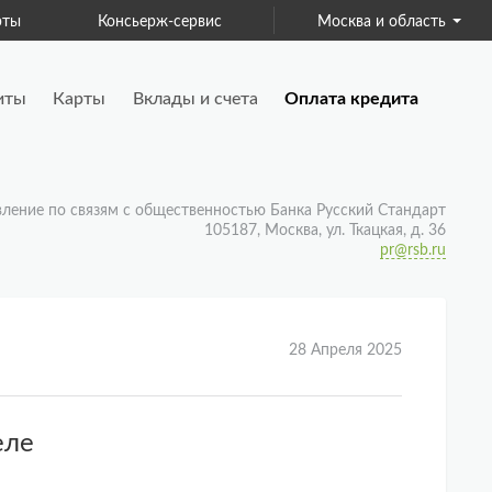
рты
Консьерж-сервис
Москва и область
Для бизнеса
иты
Карты
Вклады и счета
Оплата кредита
вление по связям с общественностью Банка Русский Стандарт
105187, Москва, ул. Ткацкая, д. 36
pr@rsb.ru
28 Апреля 2025
еле