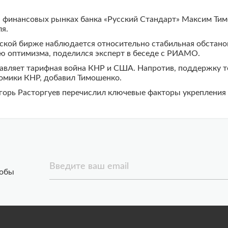
 финансовых рынках банка «Русский Стандарт» Максим Тимо
ля.
вской бирже наблюдается относительно стабильная обстано
лю оптимизма, поделился эксперт в беседе с РИАМО.
вляет тарифная война КНР и США. Напротив, поддержку т
номики КНР, добавил Тимошенко.
горь Расторгуев перечислил ключевые факторы укрепления 
Введите ваш email
тобы