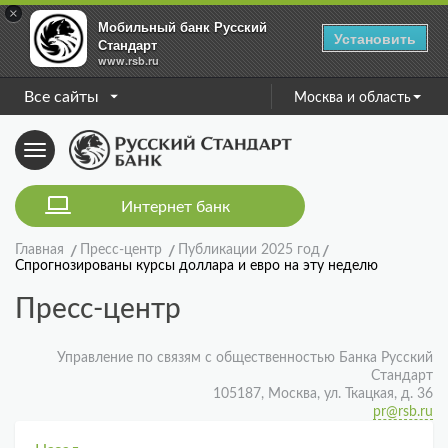
×
Мобильный банк Русский
Установить
Стандарт
www.rsb.ru
Все сайты
Москва и область
Toggle
navigation
Интернет банк
Главная
Пресс-центр
Публикации 2025 год
Спрогнозированы курсы доллара и евро на эту неделю
Пресс-центр
Управление по связям с общественностью Банка Русский
Стандарт
105187, Москва, ул. Ткацкая, д. 36
pr@rsb.ru